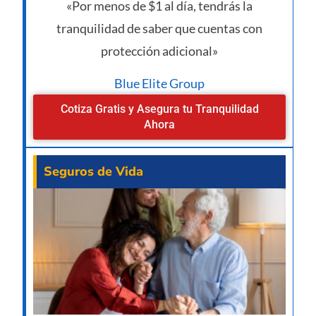
«Por menos de $1 al día, tendrás la
tranquilidad de saber que cuentas con
protección adicional»
Blue Elite Group
Cotiza Gratis y Asegura tu Tranquilidad
Ahora
Seguros de Vida
¿Va
pe
man
un 
de 
des
de 
año
07/