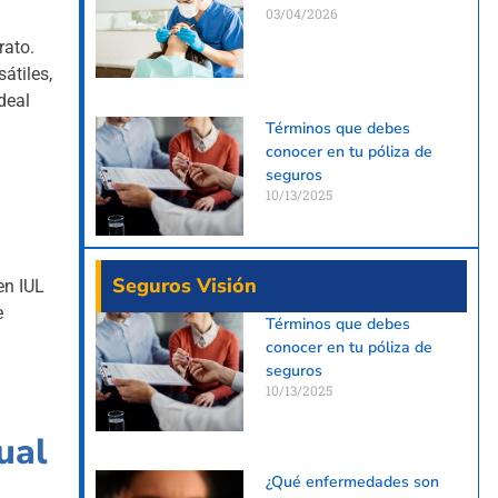
03/04/2026
rato.
átiles,
deal
Términos que debes
conocer en tu póliza de
seguros
10/13/2025
Seguros Visión
en IUL
e
Términos que debes
conocer en tu póliza de
seguros
10/13/2025
ual
¿Qué enfermedades son