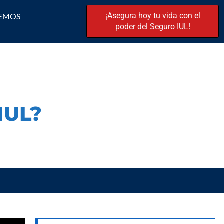
¡Asegura hoy tu vida con el
EMOS
poder del Seguro IUL!
IUL?