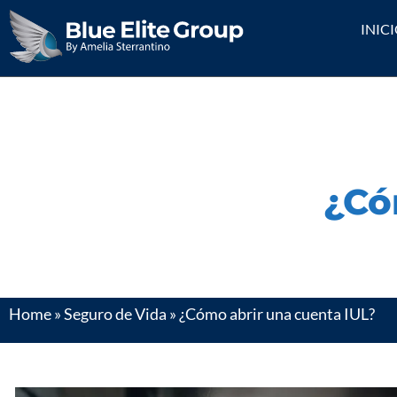
INIC
¿Có
Home
»
Seguro de Vida
»
¿Cómo abrir una cuenta IUL?