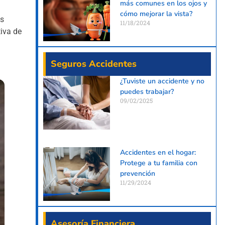
más comunes en los ojos y
cómo mejorar la vista?
os
11/18/2024
tiva de
Seguros Accidentes
¿Tuviste un accidente y no
puedes trabajar?
09/02/2025
Accidentes en el hogar:
Protege a tu familia con
prevención
11/29/2024
Asesoría Financiera