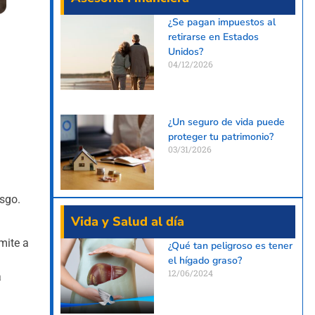
¿Se pagan impuestos al
retirarse en Estados
Unidos?
04/12/2026
¿Un seguro de vida puede
proteger tu patrimonio?
03/31/2026
sgo.
Vida y Salud al día
mite a
¿Qué tan peligroso es tener
el hígado graso?
12/06/2024
a