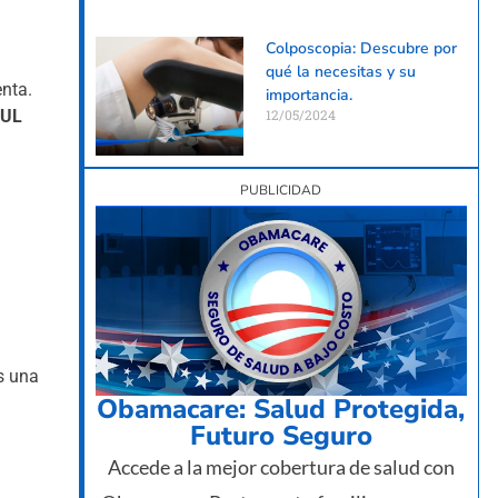
Colposcopia: Descubre por
qué la necesitas y su
enta.
importancia.
IUL
12/05/2024
PUBLICIDAD
es una
Obamacare: Salud Protegida,
Futuro Seguro
Accede a la mejor cobertura de salud con