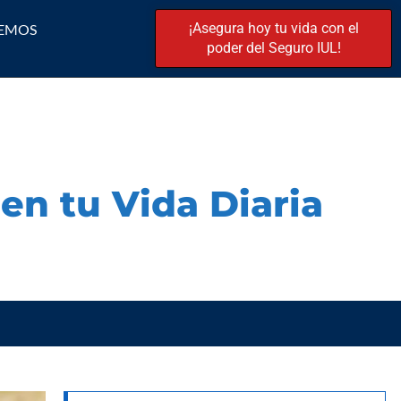
¡Asegura hoy tu vida con el
EMOS
poder del Seguro IUL!
en tu Vida Diaria