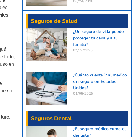
uier
06/24/2026
ples
iles
Seguros de Salud
¿Un seguro de vida puede
proteger tu casa y a tu
familia?
qué
07/12/2026
e todo,
luso en
¿Cuánto cuesta ir al médico
sin seguro en Estados
e
Unidos?
que no
04/05/2026
turo.
Seguros Dental
¿El seguro médico cubre el
dentista?