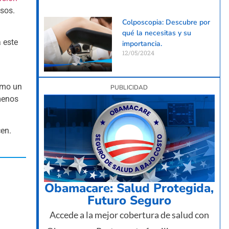
esos.
Colposcopia: Descubre por
qué la necesitas y su
 este
importancia.
12/05/2024
como un
PUBLICIDAD
menos
cen.
Obamacare: Salud Protegida,
Futuro Seguro
Accede a la mejor cobertura de salud con