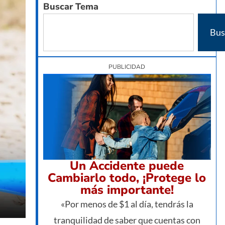
Buscar Tema
Bus
PUBLICIDAD
Un Accidente puede
Cambiarlo todo, ¡Protege lo
más importante!
«Por menos de $1 al día, tendrás la
tranquilidad de saber que cuentas con