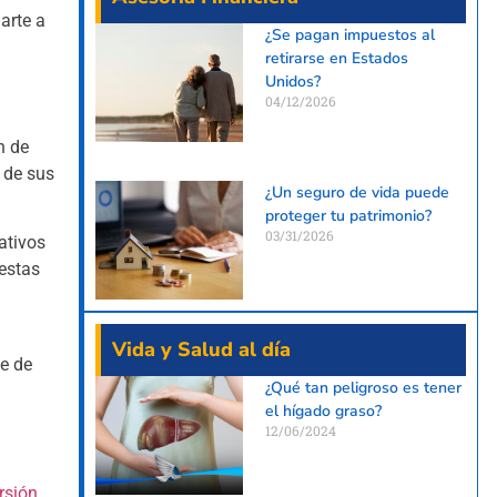
arte a
¿Se pagan impuestos al
retirarse en Estados
Unidos?
04/12/2026
n de
 de sus
¿Un seguro de vida puede
proteger tu patrimonio?
03/31/2026
ativos
 estas
Vida y Salud al día
te de
¿Qué tan peligroso es tener
el hígado graso?
12/06/2024
rsión