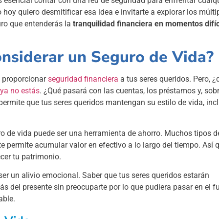
 esencial contar con una red de seguridad para enfrentar cualq
oy quiero desmitificar esa idea e invitarte a explorar los múlti
uro que entenderás la
tranquilidad financiera en momentos difíc
nsiderar un Seguro de Vida?
es proporcionar
seguridad financiera
a tus seres queridos. Pero, ¿
 ya no estás
. ¿Qué pasará con las cuentas, los préstamos y, sobr
permite que tus seres queridos mantengan su estilo de vida, inc
 de vida puede ser una herramienta de ahorro. Muchos tipos d
 permite acumular valor en efectivo a lo largo del tiempo. Así 
cer tu patrimonio.
r un alivio emocional. Saber que tus seres queridos estarán
s del presente sin preocuparte por lo que pudiera pasar en el fu
able.