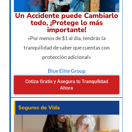
Un Accidente puede Cambiarlo
todo, ¡Protege lo más
importante!
«Por menos de $1 al día, tendrás la
tranquilidad de saber que cuentas con
protección adicional»
Blue Elite Group
Cotiza Gratis y Asegura tu Tranquilidad
Ahora
Seguros de Vida
¿Va
pe
man