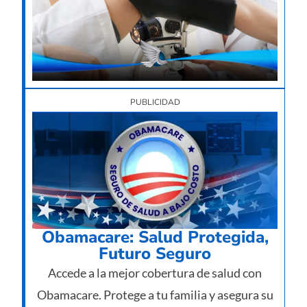
nec
su
imp
12/
PUBLICIDAD
Obamacare: Salud Protegida,
Futuro Seguro
Accede a la mejor cobertura de salud con
Obamacare. Protege a tu familia y asegura su