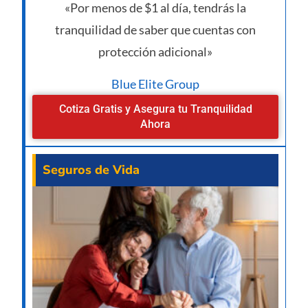
«Por menos de $1 al día, tendrás la
tranquilidad de saber que cuentas con
protección adicional»
Blue Elite Group
Cotiza Gratis y Asegura tu Tranquilidad
Ahora
Seguros de Vida
¿Va
pe
man
un 
de 
des
de 
año
07/