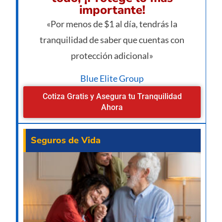
importante!
«Por menos de $1 al día, tendrás la
tranquilidad de saber que cuentas con
protección adicional»
Blue Elite Group
Cotiza Gratis y Asegura tu Tranquilidad
Ahora
Seguros de Vida
¿Va
pe
man
un 
de 
des
de 