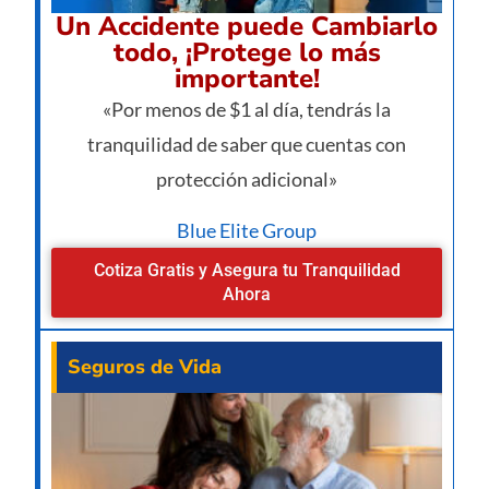
Un Accidente puede Cambiarlo
todo, ¡Protege lo más
importante!
«Por menos de $1 al día, tendrás la
tranquilidad de saber que cuentas con
protección adicional»
Blue Elite Group
Cotiza Gratis y Asegura tu Tranquilidad
Ahora
Seguros de Vida
¿Va
pe
man
un 