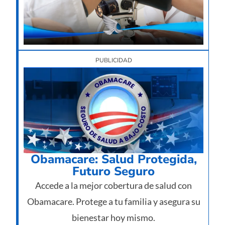
su
imp
12/
PUBLICIDAD
Obamacare: Salud Protegida,
Futuro Seguro
Accede a la mejor cobertura de salud con
Obamacare. Protege a tu familia y asegura su
bienestar hoy mismo.