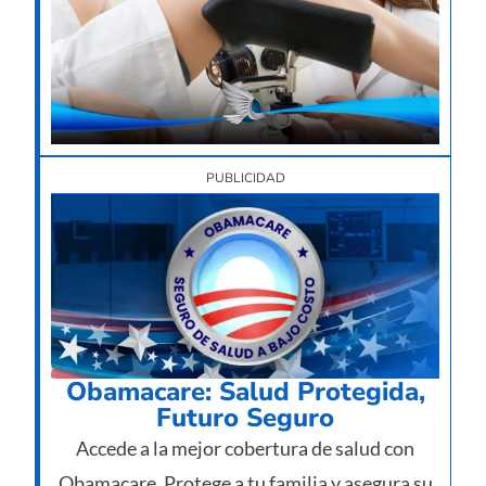
por
nec
su
imp
12/
PUBLICIDAD
Obamacare: Salud Protegida,
Futuro Seguro
Accede a la mejor cobertura de salud con
Obamacare. Protege a tu familia y asegura su