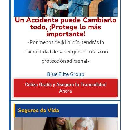
Un Accidente puede Cambiarlo
todo, ¡Protege lo más
importante!
«Por menos de $1 al día, tendrás la
tranquilidad de saber que cuentas con
protección adicional»
Blue Elite Group
Cotiza Gratis y Asegura tu Tranquilidad
Ahora
Seguros de Vida
¿Va
pe