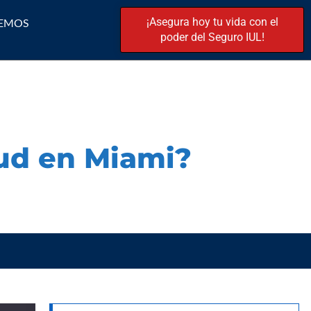
¡Asegura hoy tu vida con el
EMOS
poder del Seguro IUL!
ud en Miami?