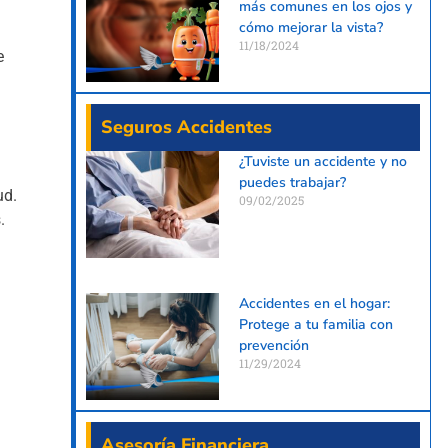
más comunes en los ojos y
cómo mejorar la vista?
11/18/2024
e
Seguros Accidentes
¿Tuviste un accidente y no
puedes trabajar?
ud.
09/02/2025
.
Accidentes en el hogar:
Protege a tu familia con
prevención
11/29/2024
Asesoría Financiera