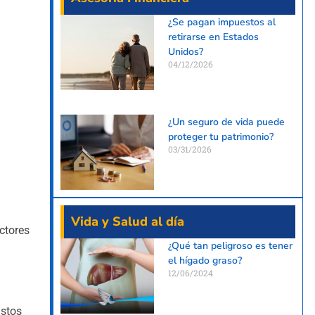
¿Se pagan impuestos al
retirarse en Estados
Unidos?
04/12/2026
¿Un seguro de vida puede
proteger tu patrimonio?
03/31/2026
Vida y Salud al día
ctores
¿Qué tan peligroso es tener
el hígado graso?
12/06/2024
astos