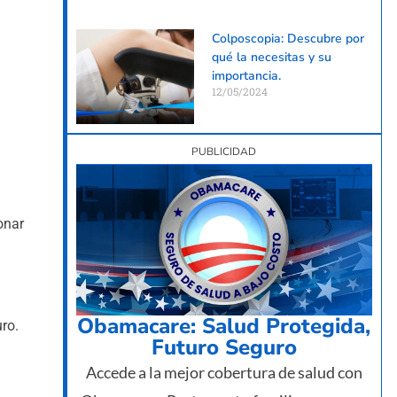
Colposcopia: Descubre por
qué la necesitas y su
importancia.
12/05/2024
.
PUBLICIDAD
onar
Obamacare: Salud Protegida,
uro.
Futuro Seguro
Accede a la mejor cobertura de salud con