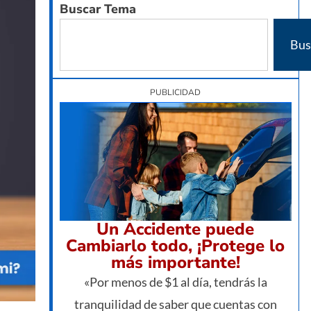
Buscar Tema
Bus
PUBLICIDAD
Un Accidente puede
Cambiarlo todo, ¡Protege lo
más importante!
«Por menos de $1 al día, tendrás la
tranquilidad de saber que cuentas con