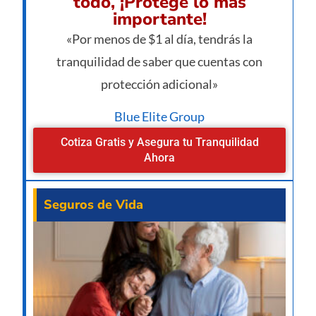
todo, ¡Protege lo más
importante!
«Por menos de $1 al día, tendrás la
tranquilidad de saber que cuentas con
protección adicional»
Blue Elite Group
Cotiza Gratis y Asegura tu Tranquilidad
Ahora
Seguros de Vida
¿Va
pe
man
un 
de 
des