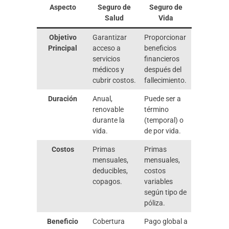
Aspecto
Seguro de
Seguro de
Salud
Vida
Objetivo
Garantizar
Proporcionar
Principal
acceso a
beneficios
servicios
financieros
médicos y
después del
cubrir costos.
fallecimiento.
Duración
Anual,
Puede ser a
renovable
término
durante la
(temporal) o
vida.
de por vida.
Costos
Primas
Primas
mensuales,
mensuales,
deducibles,
costos
copagos.
variables
según tipo de
póliza.
Beneficio
Cobertura
Pago global a