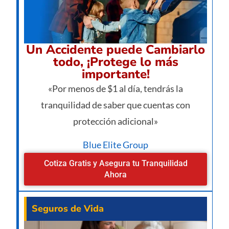
Un Accidente puede Cambiarlo
todo, ¡Protege lo más
importante!
«Por menos de $1 al día, tendrás la
tranquilidad de saber que cuentas con
protección adicional»
Blue Elite Group
Cotiza Gratis y Asegura tu Tranquilidad
Ahora
Seguros de Vida
¿Va