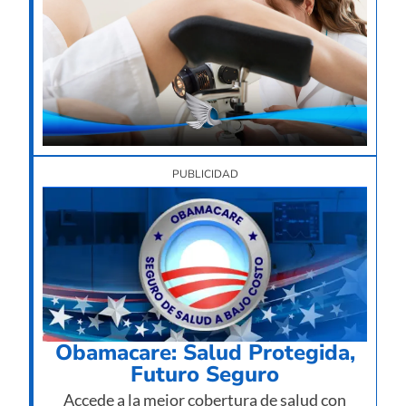
Des
por
nec
su
imp
12/
PUBLICIDAD
Obamacare: Salud Protegida,
Futuro Seguro
Accede a la mejor cobertura de salud con