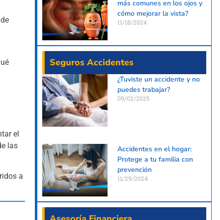
más comunes en los ojos y
cómo mejorar la vista?
 de
11/18/2024
Seguros Accidentes
qué
¿Tuviste un accidente y no
puedes trabajar?
09/02/2025
tar el
e las
Accidentes en el hogar:
Protege a tu familia con
prevención
ridos a
11/29/2024
Asesoría Financiera