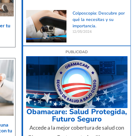
Colposcopia: Descubre por
qué la necesitas y su
er tu
importancia.
12/05/2024
PUBLICIDAD
Obamacare: Salud Protegida,
Futuro Seguro
 una
Accede a la mejor cobertura de salud con
con tu