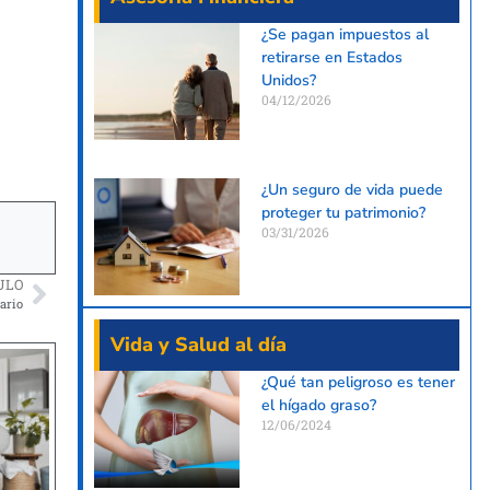
¿Se pagan impuestos al
retirarse en Estados
Unidos?
04/12/2026
¿Un seguro de vida puede
proteger tu patrimonio?
03/31/2026
ULO
ario
Vida y Salud al día
¿Qué tan peligroso es tener
el hígado graso?
12/06/2024