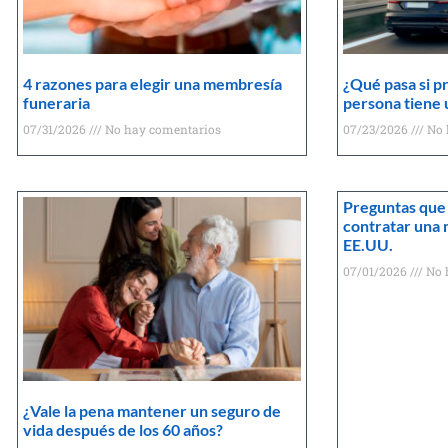
4 razones para elegir una membresía
¿Qué pasa si pr
funeraria
persona tiene 
07/31/2026
No hay comentarios
07/23/2026
No 
Preguntas que
contratar una 
EE.UU.
07/01/2026
No 
¿Vale la pena mantener un seguro de
vida después de los 60 años?