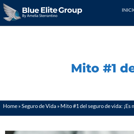
INIC
Mito #1 d
Home
»
Seguro de Vida
»
Mito #1 del seguro de vida: ¡Es 