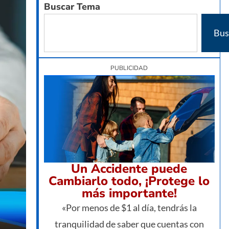
Buscar Tema
Bus
PUBLICIDAD
Un Accidente puede
Cambiarlo todo, ¡Protege lo
más importante!
«Por menos de $1 al día, tendrás la
tranquilidad de saber que cuentas con