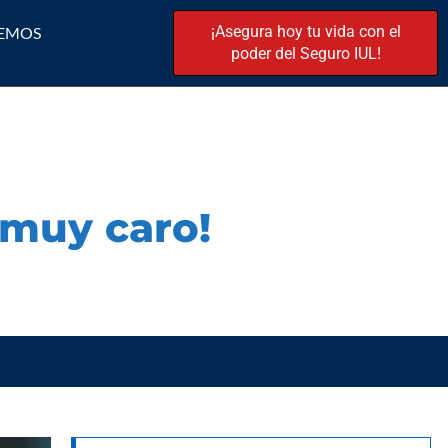
¡Asegura hoy tu vida con el
EMOS
poder del Seguro IUL!
 muy caro!