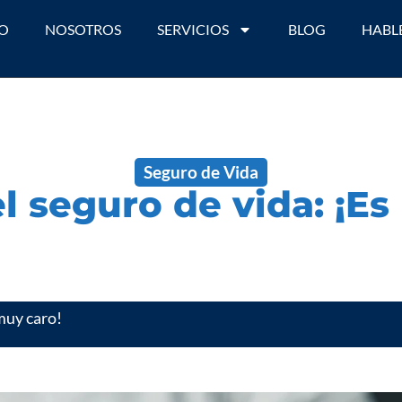
IO
NOSOTROS
SERVICIOS
BLOG
HABL
Seguro de Vida
el seguro de vida: ¡Es
muy caro!