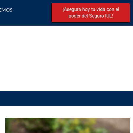
¡Asegura hoy tu vida con el
EMOS
poder del Seguro IUL!