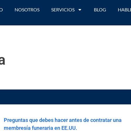
IO
NOSOTROS
SERVICIOS
BLOG
HABL
a
Preguntas que debes hacer antes de contratar una
membresía funeraria en EE.UU.