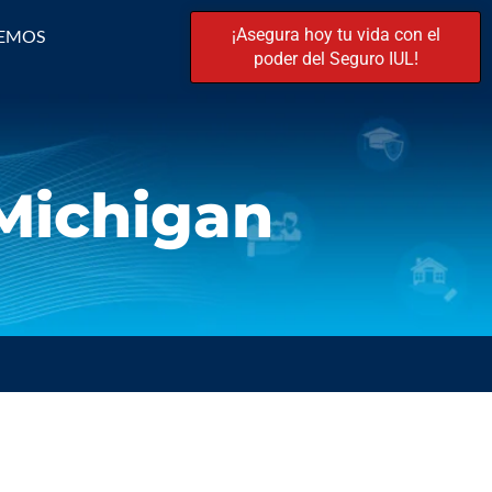
¡Asegura hoy tu vida con el
EMOS
poder del Seguro IUL!
 Michigan