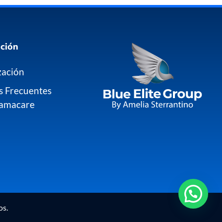
ción
zación
s Frecuentes
amacare
os.